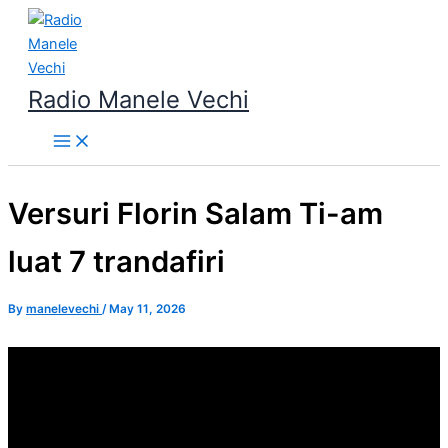
Skip
to
content
Radio Manele Vechi
Versuri Florin Salam Ti-am
luat 7 trandafiri
By
manelevechi
/
May 11, 2026