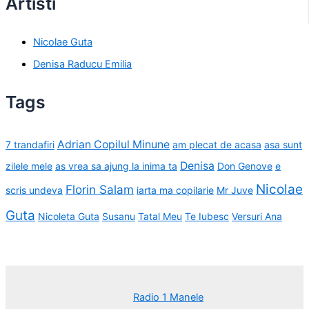
Artisti
Nicolae Guta
Denisa Raducu Emilia
Tags
Adrian Copilul Minune
7 trandafiri
am plecat de acasa
asa sunt
Denisa
zilele mele
as vrea sa ajung la inima ta
Don Genove
e
Nicolae
Florin Salam
scris undeva
iarta ma copilarie
Mr Juve
Guta
Nicoleta Guta
Susanu
Tatal Meu
Te Iubesc
Versuri Ana
Radio 1 Manele